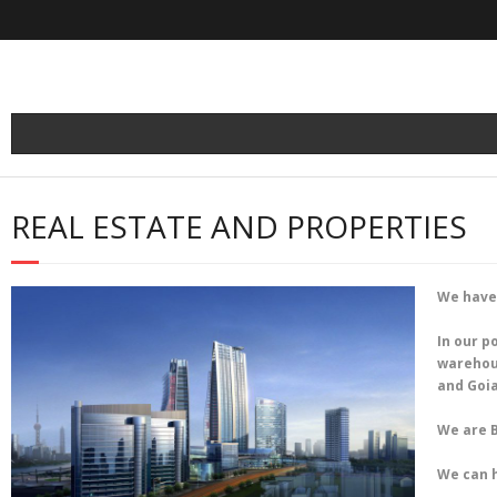
Skip
to
content
REAL ESTATE AND PROPERTIES
We have 
In our p
warehous
and Goia
We are B
We can h