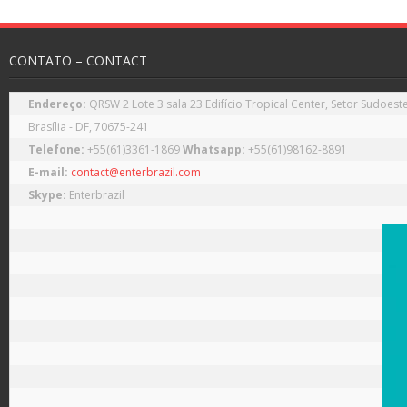
CONTATO – CONTACT
Endereço: 
QRSW 2 Lote 3 sala 23 Edifício Tropical Center, Setor Sudoeste
Telefone: 
+55(61)3361-1869 
Whatsapp: 
E-mail:
contact@enterbrazil.com
Skype: