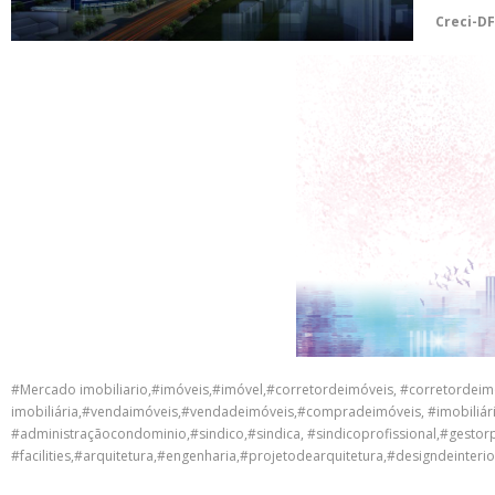
Creci-DF
#Mercado imobiliario,#imóveis,#imóvel,#corretordeimóveis, #corretordeim
imobiliária,#vendaimóveis,#vendadeimóveis,#compradeimóveis, #imobiliária
#administraçãocondominio,#sindico,#sindica, #sindicoprofissional,#gestorp
#facilities,#arquitetura,#engenharia,#projetodearquitetura,#designdeinter