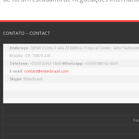
CONTATO – CONTACT
Endereço: 
QRSW 2 Lote 3 sala 23 Edifício Tropical Center, Setor Sudoeste
Telefone: 
+55(61)3361-1869 
Whatsapp: 
E-mail:
contact@enterbrazil.com
Skype:
Fa