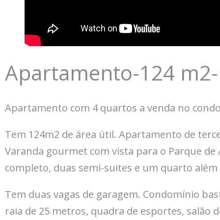
Apartamento-124 m2- 
Apartamento com 4 quartos a venda no condo
Tem 124m2 de área útil. Apartamento de tercei
Varanda gourmet com vista para o Parque de 
completo, duas semi-suites e um quarto além 
Tem duas vagas de garagem. Condomínio bast
raia de 25 metros, quadra de esportes, salão 